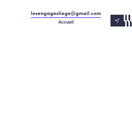
lesengagesliege@gmail.com
Accueil
Notre programme
Nos visages
Vos élus
Conseil communal
Actualités
Agenda
Contact
LESENGAGÉS.BE